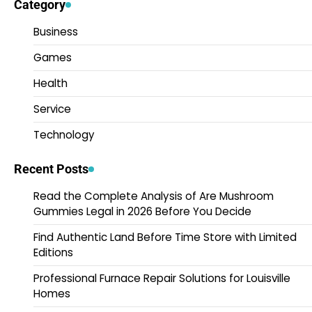
Category
Business
Games
Health
Service
Technology
Recent Posts
Read the Complete Analysis of Are Mushroom
Gummies Legal in 2026 Before You Decide
Find Authentic Land Before Time Store with Limited
Editions
Professional Furnace Repair Solutions for Louisville
Homes