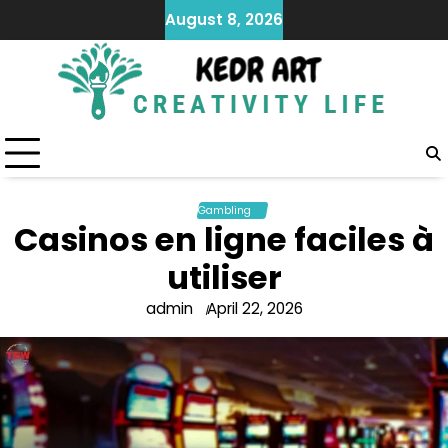
Skip
August 8, 2026
to
content
Gambling
Casinos en ligne faciles à
utiliser
admin
April 22, 2026