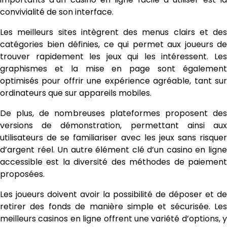
convivialité de son interface.
Les meilleurs sites intègrent des menus clairs et des
catégories bien définies, ce qui permet aux joueurs de
trouver rapidement les jeux qui les intéressent. Les
graphismes et la mise en page sont également
optimisés pour offrir une expérience agréable, tant sur
ordinateurs que sur appareils mobiles.
De plus, de nombreuses plateformes proposent des
versions de démonstration, permettant ainsi aux
utilisateurs de se familiariser avec les jeux sans risquer
d’argent réel. Un autre élément clé d’un casino en ligne
accessible est la diversité des méthodes de paiement
proposées.
Les joueurs doivent avoir la possibilité de déposer et de
retirer des fonds de manière simple et sécurisée. Les
meilleurs casinos en ligne offrent une variété d’options, y