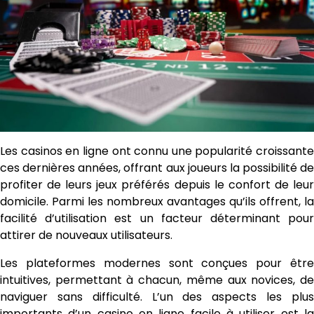
Les casinos en ligne ont connu une popularité croissante
ces dernières années, offrant aux joueurs la possibilité de
profiter de leurs jeux préférés depuis le confort de leur
domicile. Parmi les nombreux avantages qu’ils offrent, la
facilité d’utilisation est un facteur déterminant pour
attirer de nouveaux utilisateurs.
Les plateformes modernes sont conçues pour être
intuitives, permettant à chacun, même aux novices, de
naviguer sans difficulté. L’un des aspects les plus
importants d’un casino en ligne facile à utiliser est la