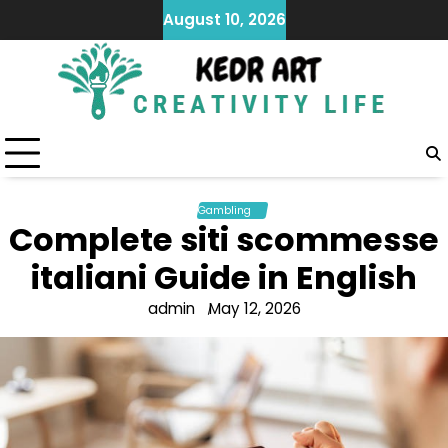
Skip
August 10, 2026
to
content
Gambling
Complete siti scommesse
italiani Guide in English
admin
May 12, 2026