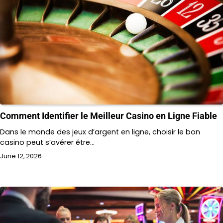
Comment Identifier le Meilleur Casino en Ligne Fiable
Dans le monde des jeux d’argent en ligne, choisir le bon
casino peut s’avérer être…
June 12, 2026