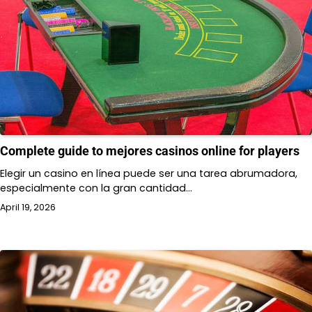
Complete guide to mejores casinos online for players
Elegir un casino en línea puede ser una tarea abrumadora,
especialmente con la gran cantidad…
April 19, 2026