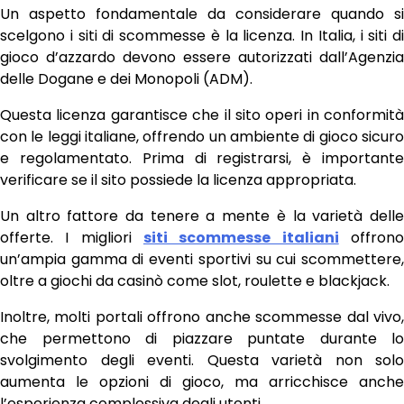
Un aspetto fondamentale da considerare quando si
scelgono i siti di scommesse è la licenza. In Italia, i siti di
gioco d’azzardo devono essere autorizzati dall’Agenzia
delle Dogane e dei Monopoli (ADM).
Questa licenza garantisce che il sito operi in conformità
con le leggi italiane, offrendo un ambiente di gioco sicuro
e regolamentato. Prima di registrarsi, è importante
verificare se il sito possiede la licenza appropriata.
Un altro fattore da tenere a mente è la varietà delle
offerte. I migliori
siti scommesse italiani
offron
un’ampia gamma di eventi sportivi su cui scommettere,
oltre a giochi da casinò come slot, roulette e blackjack.
Inoltre, molti portali offrono anche scommesse dal vivo,
che permettono di piazzare puntate durante lo
svolgimento degli eventi. Questa varietà non solo
aumenta le opzioni di gioco, ma arricchisce anche
l’esperienza complessiva degli utenti.