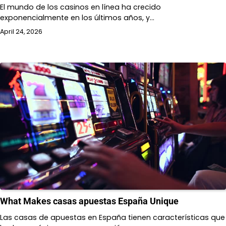
El mundo de los casinos en línea ha crecido
exponencialmente en los últimos años, y…
April 24, 2026
What Makes casas apuestas España Unique
Las casas de apuestas en España tienen características que