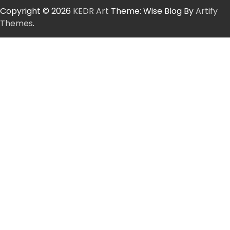
Copyright © 2026
KEDR Art
Theme: Wise Blog By
Artify
Themes
.