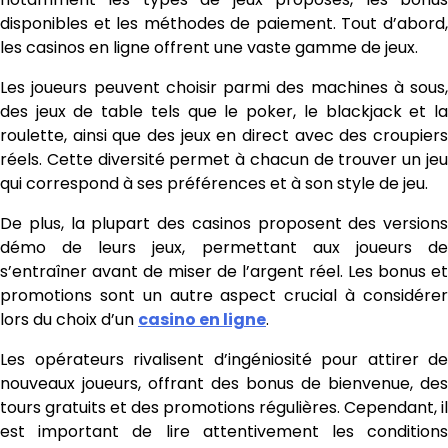
disponibles et les méthodes de paiement. Tout d’abord,
les casinos en ligne offrent une vaste gamme de jeux.
Les joueurs peuvent choisir parmi des machines à sous,
des jeux de table tels que le poker, le blackjack et la
roulette, ainsi que des jeux en direct avec des croupiers
réels. Cette diversité permet à chacun de trouver un jeu
qui correspond à ses préférences et à son style de jeu.
De plus, la plupart des casinos proposent des versions
démo de leurs jeux, permettant aux joueurs de
s’entraîner avant de miser de l’argent réel. Les bonus et
promotions sont un autre aspect crucial à considérer
lors du choix d’un
casino en ligne
.
Les opérateurs rivalisent d’ingéniosité pour attirer de
nouveaux joueurs, offrant des bonus de bienvenue, des
tours gratuits et des promotions régulières. Cependant, il
est important de lire attentivement les conditions