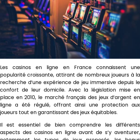
Les casinos en ligne en France connaissent une
popularité croissante, attirant de nombreux joueurs à la
recherche d’une expérience de jeu immersive depuis le
confort de leur domicile. Avec la législation mise en
place en 2010, le marché français des jeux d’argent en
ligne a été régulé, offrant ainsi une protection aux
joueurs tout en garantissant des jeux équitables.
Il est essentiel de bien comprendre les différents
aspects des casinos en ligne avant de s’y aventurer,
notamment les types de jeux proposés, les bonus