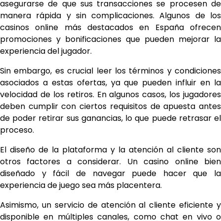
asegurarse de que sus transacciones se procesen de
manera rápida y sin complicaciones. Algunos de los
casinos online más destacados en España ofrecen
promociones y bonificaciones que pueden mejorar la
experiencia del jugador.
Sin embargo, es crucial leer los términos y condiciones
asociados a estas ofertas, ya que pueden influir en la
velocidad de los retiros. En algunos casos, los jugadores
deben cumplir con ciertos requisitos de apuesta antes
de poder retirar sus ganancias, lo que puede retrasar el
proceso.
El diseño de la plataforma y la atención al cliente son
otros factores a considerar. Un casino online bien
diseñado y fácil de navegar puede hacer que la
experiencia de juego sea más placentera.
Asimismo, un servicio de atención al cliente eficiente y
disponible en múltiples canales, como chat en vivo o