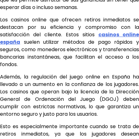
esperar días o incluso semanas.
Los casinos online que ofrecen retiros inmediatos se
destacan por su eficiencia y compromiso con la
satisfacción del cliente. Estos sitios
casinos online
españa
suelen utilizar métodos de pago rápidos y
seguros, como monederos electrónicos y transferencias
bancarias instantáneas, que facilitan el acceso a los
fondos.
Además, la regulación del juego online en España ha
llevado a un aumento en la confianza de los jugadores.
Los casinos que operan bajo la licencia de la Dirección
General de Ordenación del Juego (DGOJ) deben
cumplir con estrictas normativas, lo que garantiza un
entorno seguro y justo para los usuarios.
Esto es especialmente importante cuando se trata de
retiros inmediatos, ya que los jugadores desean