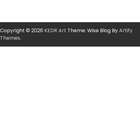
Copyright © 2026
KEDR Art
Theme: Wise Blog By
Artify
Themes
.