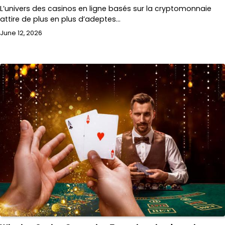
L’univers des casinos en ligne basés sur la cryptomonnaie
attire de plus en plus d’adeptes…
June 12, 2026