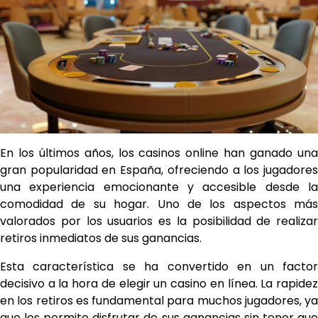
En los últimos años, los casinos online han ganado una
gran popularidad en España, ofreciendo a los jugadores
una experiencia emocionante y accesible desde la
comodidad de su hogar. Uno de los aspectos más
valorados por los usuarios es la posibilidad de realizar
retiros inmediatos de sus ganancias.
Esta característica se ha convertido en un factor
decisivo a la hora de elegir un casino en línea. La rapidez
en los retiros es fundamental para muchos jugadores, ya
que les permite disfrutar de sus ganancias sin tener que